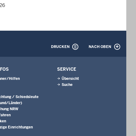
026
DRUCKEN
NACH OBEN
NFOS
SERVICE
ner/Hilfen
Übersicht
Suche
ichtung / Schiedsleute
Bund/Länder)
chung NRW
fahren
ken
ige Einrichtungen