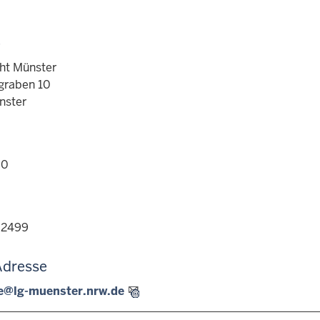
e
ht Münster
graben 10
nster
-0
-2499
Adresse
le@lg-muenster.nrw.de