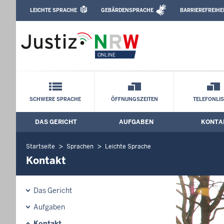
Direkt zum Inhalt
LEICHTE SPRACHE
GEBÄRDENSPRACHE
BARRIEREFREIHE
Leichte Sprache, Gebärdensprachenvideo u
Landgericht Münster: Kontakt
Schnellnavigation mit Volltext-Suche
SCHWERE SPRACHE
ÖFFNUNGSZEITEN
TELEFONLI
DAS GERICHT
AUFGABEN
KONTA
Hauptmenü: Hauptnavigation
Startseite
Sprachen
Leichte Sprache
Kontakt
Das Gericht
Aufgaben
Kontakt