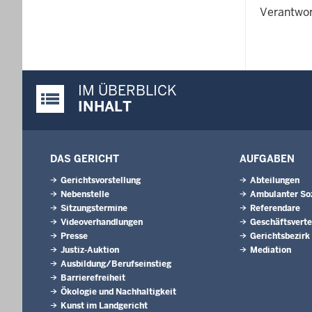
Verantwor
IM ÜBERBLICK
Justiz-Portal im Überblick:
INHALT
DAS GERICHT
AUFGABEN
Gerichtsvorstellung
Abteilungen
Nebenstelle
Ambulanter Soz
Sitzungstermine
Referendare
Videoverhandlungen
Geschäftsverte
Presse
Gerichtsbezirk
Justiz-Auktion
Mediation
Ausbildung/Berufseinstieg
Barrierefreiheit
Ökologie und Nachhaltigkeit
Kunst im Landgericht