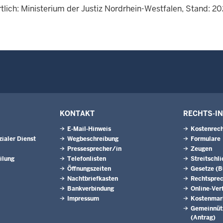
tlich: Ministerium der Justiz Nordrhein-Westfalen, Stand: 2
KONTAKT
RECHTS-I
E-Mail-Hinweis
Kostenrech
ialer Dienst
Wegbeschreibung
Formulare
Pressesprecher/in
Zeugen
ilung
Telefonlisten
Streitschl
Öffnungszeiten
Gesetze (
Nachtbriefkasten
Rechtspre
Bankverbindung
Online-Ver
Impressum
Kostenmar
Gemeinnütz
(Antrag)