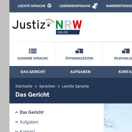
Direkt zum Inhalt
LEICHTE SPRACHE
GEBÄRDENSPRACHE
BARRIEREFREIHE
Leichte Sprache, Gebärdensprachenvideo u
Landgericht Münster: Das Gericht
Schnellnavigation mit Volltext-Suche
SCHWERE SPRACHE
ÖFFNUNGSZEITEN
TELEFONLI
DAS GERICHT
AUFGABEN
KONTA
Hauptmenü: Hauptnavigation
Startseite
Sprachen
Leichte Sprache
Das Gericht
Das Gericht
Aufgaben
Kontakt