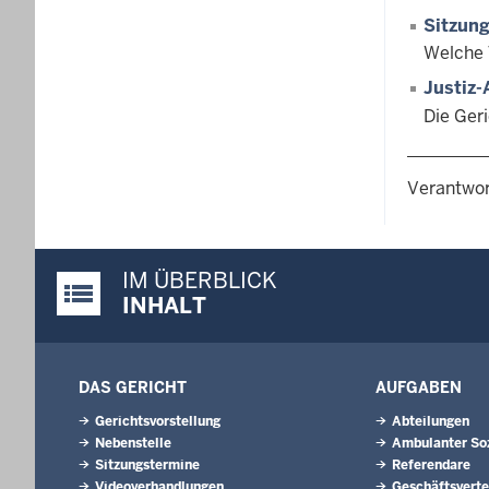
Sitzun
Welche 
Justiz-
Die Ger
Verantwor
IM ÜBERBLICK
Justiz-Portal im Überblick:
INHALT
DAS GERICHT
AUFGABEN
Gerichtsvorstellung
Abteilungen
Nebenstelle
Ambulanter Soz
Sitzungstermine
Referendare
Videoverhandlungen
Geschäftsverte