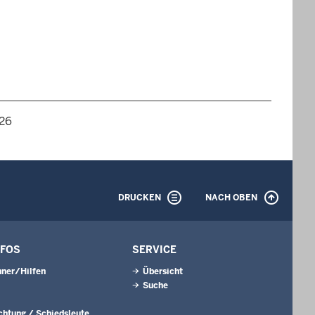
026
DRUCKEN
NACH OBEN
NFOS
SERVICE
ner/Hilfen
Übersicht
Suche
ichtung / Schiedsleute