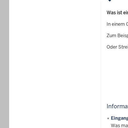
Was ist ei
In einem G
Zum Beisp
Oder Stre
Informa
Eingang
Was ma