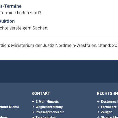
gs-Termine
Termine finden statt?
Auktion
ichte versteigern Sachen.
tlich: Ministerium der Justiz Nordrhein-Westfalen, Stand: 2
KONTAKT
RECHTS-I
E-Mail-Hinweis
Kostenrech
ialer Dienst
Wegbeschreibung
Formulare
Pressesprecher/in
Zeugen
ilung
Telefonlisten
Streitschl