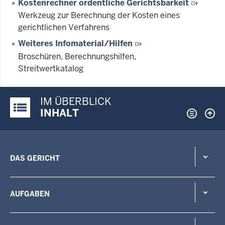
Kostenrechner ordentliche Gerichtsbarkeit
Werkzeug zur Berechnung der Kosten eines
gerichtlichen Verfahrens
Weiteres Infomaterial/Hilfen
Broschüren, Berechnungshilfen,
Streitwertkatalog
IM ÜBERBLICK
Justiz-Portal im Überblick:
INHALT
DAS GERICHT
AUFGABEN