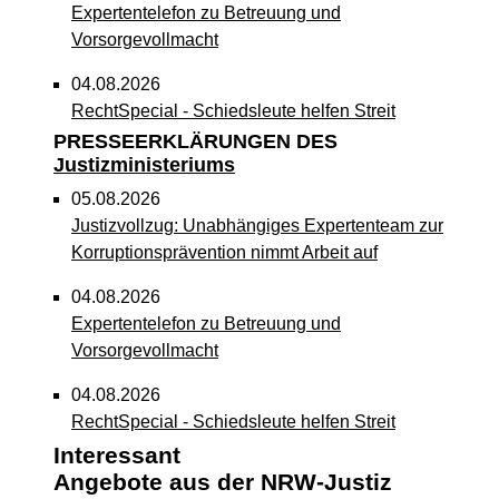
Expertentelefon zu Betreuung und
Vorsorgevollmacht
04.08.2026
RechtSpecial - Schiedsleute helfen Streit
schlichten!
PRESSEERKLÄRUNGEN DES
Justizministeriums
03.08.2026
05.08.2026
Newsletter August 2026
Justizvollzug: Unabhängiges Expertenteam zur
Korruptionsprävention nimmt Arbeit auf
27.07.2026
Dein Mut findet Rückhalt: Die Justiz NRW
04.08.2026
unterstützt Informationskampagne gegen
Expertentelefon zu Betreuung und
häusliche Gewalt
Vorsorgevollmacht
10.07.2026
04.08.2026
Anerkennung für innovative
RechtSpecial - Schiedsleute helfen Streit
Suizidpräventionsarbeit: JVA Köln ausgezeichnet
schlichten!
Interessant
14.07.2026
Angebote aus der NRW-Justiz
03.08.2026