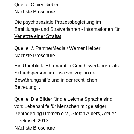
Quelle: Oliver Bieber
Hauptsache
Nächste Broschüre
Zivilsache - 14 O 140/25
Die psychosoziale Prozessbegleitung im
Heute, 10:00 Uhr
Ermittlungs- und Strafverfahren - Informationen für
Hauptverhandlungstermin
Verletzte einer Straftat
Straf- und Bußgeldsachen vor den Landgerichten
- 16 NBs 38/26
Quelle: © PantherMedia / Werner Heiber
Nächste Broschüre
Heute, 10:00 Uhr
Verkündungstermin
Ein Überblick: Ehrenamt in Gerichtsverfahren, als
Zivilsache - 17 O 27/26
Schiedsperson, im Justizvollzug, in der
Bewährungshilfe und in der rechtlichen
Heute, 10:30 Uhr
Betreuung. .
Güte- und Verhandlungstermin
Zivilsache - 8 O 248/25
Quelle: Die Bilder für die Leichte Sprache sind
von: Lebenshilfe für Menschen mit geistiger
Letzte Aktualisierung:
Behinderung Bremen e.V., Stefan Albers, Atelier
Heute, 06:28 Uhr
Fleetinsel, 2013
Nächste Broschüre