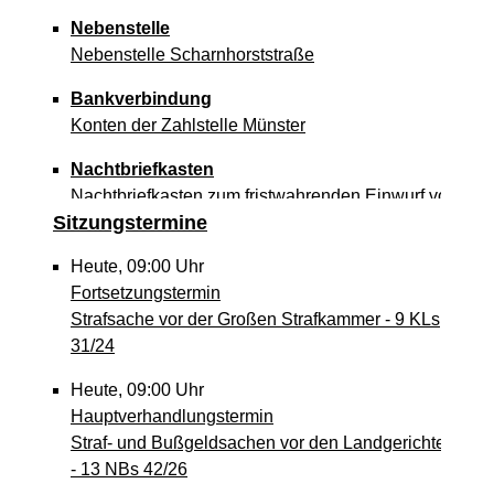
Nebenstelle
Nebenstelle Scharnhorststraße
Bankverbindung
Konten der Zahlstelle Münster
Nachtbriefkasten
Nachtbriefkasten zum fristwahrenden Einwurf von
Sitzungstermine
Postsendungen
Kunst im Landgericht
Heute, 09:00 Uhr
Die Ausstellungen können im Rahmen der
Fortsetzungstermin
Öffnungszeiten besucht werden.
Strafsache vor der Großen Strafkammer - 9 KLs
31/24
Heute, 09:00 Uhr
Hauptverhandlungstermin
Straf- und Bußgeldsachen vor den Landgerichten
- 13 NBs 42/26