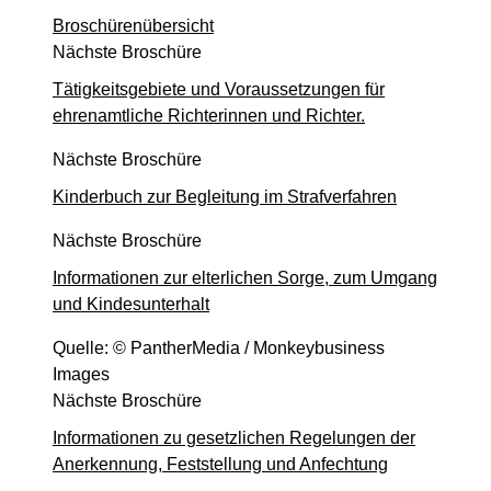
Heute, 09:30 Uhr
Broschürenübersicht
Verkündungstermin
Nächste Broschüre
Zivilsache - 8 O 297/22
Tätigkeitsgebiete und Voraussetzungen für
ehrenamtliche Richterinnen und Richter.
Heute, 09:30 Uhr
-
Aufgehoben!
Termin zur mündlichen Verhandlung über den
Nächste Broschüre
Einspruch und die Hauptsache
Zivilsache - 14 O 134/26
Kinderbuch zur Begleitung im Strafverfahren
Heute, 10:00 Uhr
Nächste Broschüre
Güte- und Verhandlungstermin
Informationen zur elterlichen Sorge, zum Umgang
Zivilsache - 2 O 319/25
und Kindesunterhalt
Heute, 10:00 Uhr
-
Aufgehoben!
Quelle: © PantherMedia / Monkeybusiness
KT
Images
Zivilsache - 10 O 95/26
Nächste Broschüre
Heute, 10:00 Uhr
-
Aufgehoben!
Informationen zu gesetzlichen Regelungen der
Gütetermin und Termin zur mündlichen
Anerkennung, Feststellung und Anfechtung
Verhandlung über den Einspruch und die