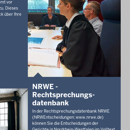
mt vor
zu. Dieses
ck über Ihre
.
NRWE -
Rechtsprechungs­
datenbank
In der Rechtsprechungsdatenbank NRWE
(NRWEntscheidungen; www.nrwe.de)
können Sie die Entscheidungen der
Gerichte in Nordrhein-Westfalen im Volltext