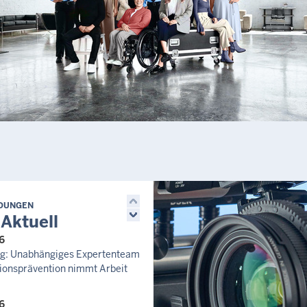
LDUNGEN
 Aktuell
6
zug: Unabhängiges Expertenteam
ionsprävention nimmt Arbeit
6