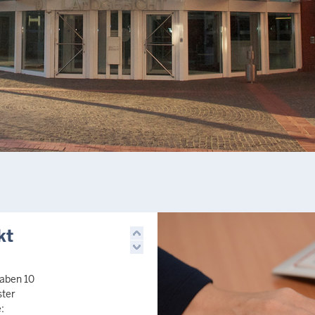
kt
aben 10
ter
: