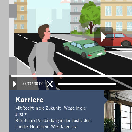
10. Aug. 2026, 09:00 Uhr
Güte- und Verhandlungstermin
Zivilsache - 11 O 183/22
10. Aug. 2026, 09:00 Uhr
-
Aufgehoben!
Güte- und Verhandlungstermin
Zivilsache - 15 O 3/26
Letzte Aktualisierung:
Heute, 05:58 Uhr
00:00
/
00:00
Karriere
Mit Recht in die Zukunft - Wege in die
Justiz
Berufe und Ausbildung in der Justiz des
Landes Nordrhein-Westfalen.