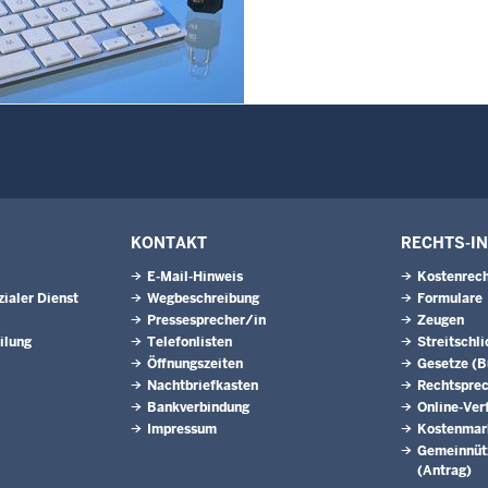
Westfalen
6
Juli 2026
6
erinnen und Anwärter des
2024/2026 der
zugsschule NRW geehrt
6
l - Schiedsleute helfen Streit
KONTAKT
RECHTS-I
E-Mail-Hinweis
Kostenrech
ialer Dienst
Wegbeschreibung
Formulare
Pressesprecher/in
Zeugen
ilung
Telefonlisten
Streitschl
Öffnungszeiten
Gesetze (
Nachtbriefkasten
Rechtspre
Bankverbindung
Online-Ver
Impressum
Kostenmar
Gemeinnütz
(Antrag)