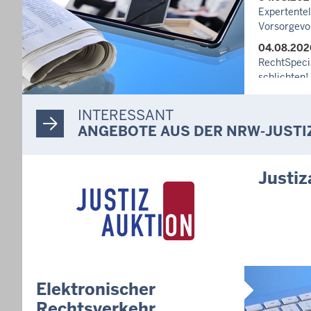
Expertente
Vorsorgevo
04.08.202
RechtSpecia
schlichten!
03.08.202
INTERESSANT
Newsletter
ANGEBOTE AUS DER NRW-JUSTI
27.07.202
Dein Mut fi
unterstütz
Justiz
häusliche 
10.07.202
Anerkennun
Suizidpräve
ausgezeich
14.07.202
Justiz der 
Elektronischer
Minister Li
Rechtsverkehr
Projekts Zu