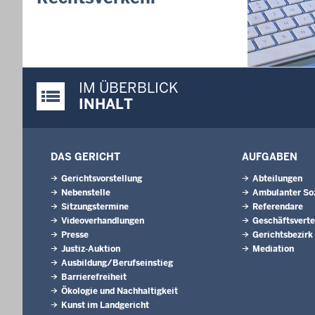
Nordrhein-
01.07.202
Newsletter 
30.06.202
IM ÜBERBLICK
288 Anwärt
Justiz-Portal im Überblick:
Jahrgangs 
INHALT
Justizvoll
30.06.202
RechtSpecia
DAS GERICHT
AUFGABEN
schlichten!
Gerichtsvorstellung
Abteilungen
Nebenstelle
Ambulanter Soz
Sitzungstermine
Referendare
Videoverhandlungen
Geschäftsverte
Presse
Gerichtsbezirk
Justiz-Auktion
Mediation
Ausbildung/Berufseinstieg
Barrierefreiheit
Ökologie und Nachhaltigkeit
Kunst im Landgericht