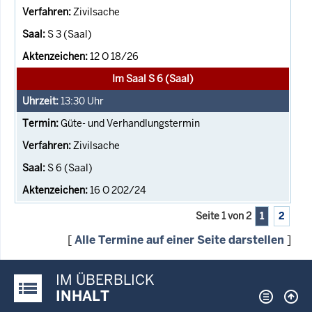
Zivilsache
S 3 (Saal)
12 O 18/26
Im Saal S 6 (Saal)
13:30
Uhr
Güte- und Verhandlungstermin
Zivilsache
S 6 (Saal)
16 O 202/24
Seite 1 von 2
1
2
[
Alle Termine auf einer Seite darstellen
]
IM ÜBERBLICK
Justiz-Portal im Überblick:
INHALT