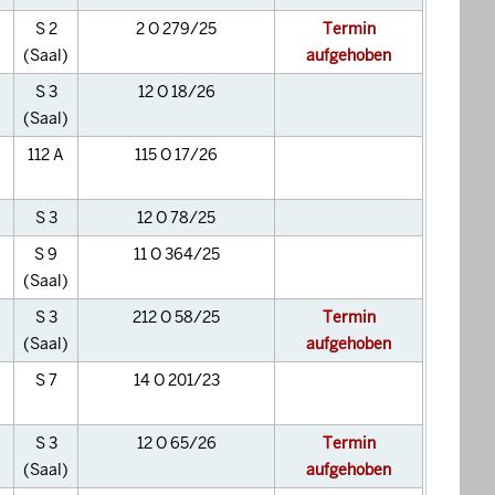
S 2
2 O 279/25
Termin
(Saal)
aufgehoben
S 3
12 O 18/26
(Saal)
112 A
115 O 17/26
S 3
12 O 78/25
S 9
11 O 364/25
(Saal)
S 3
212 O 58/25
Termin
(Saal)
aufgehoben
S 7
14 O 201/23
S 3
12 O 65/26
Termin
(Saal)
aufgehoben