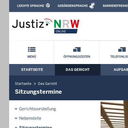
Direkt zum Inhalt
LEICHTE SPRACHE
GEBÄRDENSPRACHE
BARRIEREFREIHE
Leichte Sprache, Gebärdensprachenvideo u
Landgericht Münster: Sitzungstermine
Schnellnavigation mit Volltext-Suche
MENÜ
ÖFFNUNGSZEITEN
TELEFONLI
STARTSEITE
DAS GERICHT
AUFGA
Hauptmenü: Hauptnavigation
Startseite
Das Gericht
Sitzungstermine
Gerichtsvorstellung
Nebenstelle
Sitzungstermine