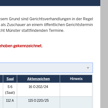
esem Grund sind Gerichtsverhandlungen in der Regel
it als Zuschauer an einem öffentlichen Gerichtstermin
icht Münster stattfindenden Termine.
gehoben gekennzeichnet.
Saal
Aktenzeichen
Hinweis
S 6
16 O 202/24
(Saal)
112 A
115 O 220/25