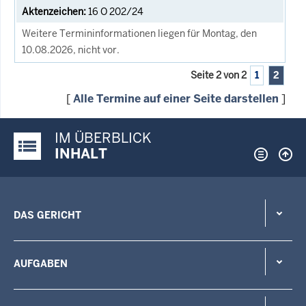
16 O 202/24
Weitere Termininformationen liegen für Montag, den
10.08.2026, nicht vor.
Seite 2 von 2
1
2
[
Alle Termine auf einer Seite darstellen
]
IM ÜBERBLICK
Justiz-Portal im Überblick:
INHALT
DAS GERICHT
AUFGABEN