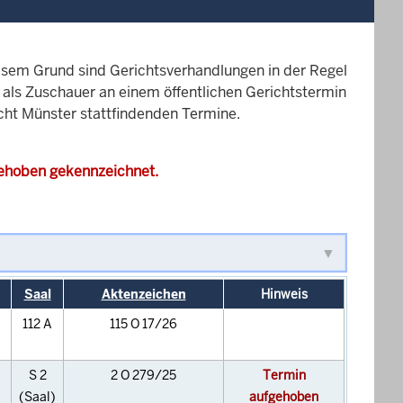
esem Grund sind Gerichtsverhandlungen in der Regel
it als Zuschauer an einem öffentlichen Gerichtstermin
icht Münster stattfindenden Termine.
gehoben gekennzeichnet.
Saal
Aktenzeichen
Hinweis
112 A
115 O 17/26
S 2
2 O 279/25
Termin
(Saal)
aufgehoben