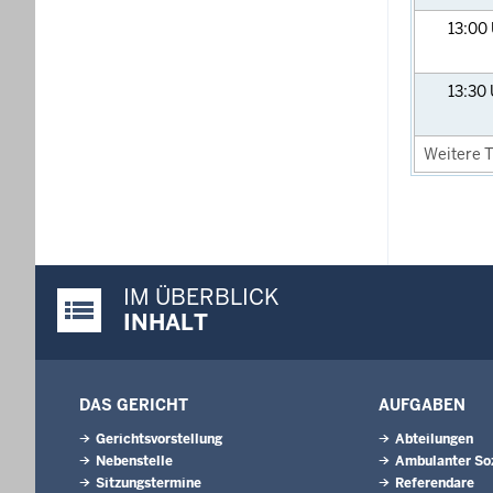
13:00
13:30
Weitere T
IM ÜBERBLICK
Justiz-Portal im Überblick:
INHALT
DAS GERICHT
AUFGABEN
Gerichtsvorstellung
Abteilungen
Nebenstelle
Ambulanter Soz
Sitzungstermine
Referendare