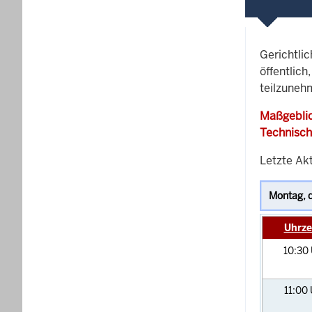
Gerichtli
öffentlich
teilzuneh
Maßgeblic
Technisch
Letzte Ak
Uhrze
10:30
11:00