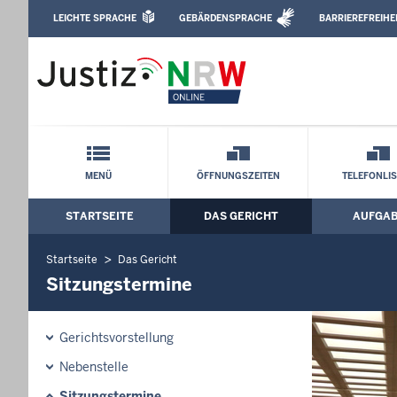
Direkt zum Inhalt
LEICHTE SPRACHE
GEBÄRDENSPRACHE
BARRIEREFREIHE
Leichte Sprache, Gebärdensprachenvideo u
Landgericht Münster: Sitzungstermine
Schnellnavigation mit Volltext-Suche
MENÜ
ÖFFNUNGSZEITEN
TELEFONLI
STARTSEITE
DAS GERICHT
AUFGA
Hauptmenü: Hauptnavigation
Startseite
Das Gericht
Sitzungstermine
Gerichtsvorstellung
Nebenstelle
Sitzungstermine