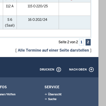
112 A
115 O 220/25
S 6
16 O 202/24
(Saal)
Seite 2 von 2
1
2
[
Alle Termine auf einer Seite darstellen
]
DRUCKEN
NACH OBEN
NFOS
SERVICE
ner/Hilfen
Übersicht
Suche