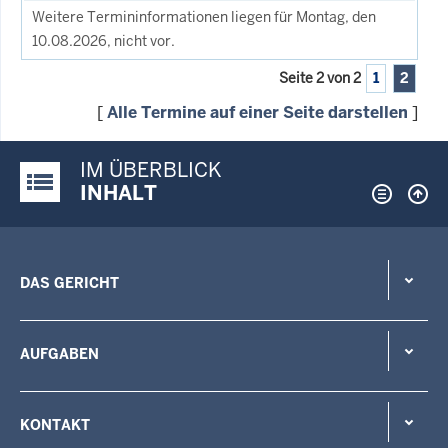
Weitere Termininformationen liegen für Montag, den
10.08.2026, nicht vor.
Seite 2 von 2
1
2
[
Alle Termine auf einer Seite darstellen
]
IM ÜBERBLICK
Justiz-Portal im Überblick:
INHALT
DAS GERICHT
AUFGABEN
KONTAKT