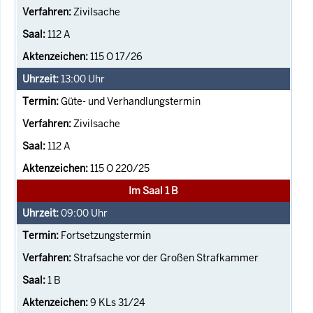
Zivilsache
112 A
115 O 17/26
13:00
Uhr
Güte- und Verhandlungstermin
Zivilsache
112 A
115 O 220/25
Im Saal 1 B
09:00
Uhr
Fortsetzungstermin
Strafsache vor der Großen Strafkammer
1 B
9 KLs 31/24