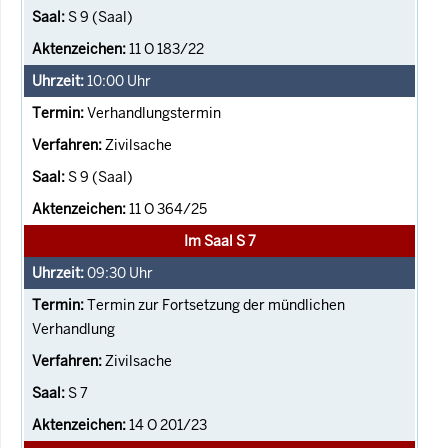
S 9 (Saal)
11 O 183/22
10:00
Uhr
Verhandlungstermin
Zivilsache
S 9 (Saal)
11 O 364/25
Im Saal S 7
09:30
Uhr
Termin zur Fortsetzung der mündlichen
Verhandlung
Zivilsache
S 7
14 O 201/23