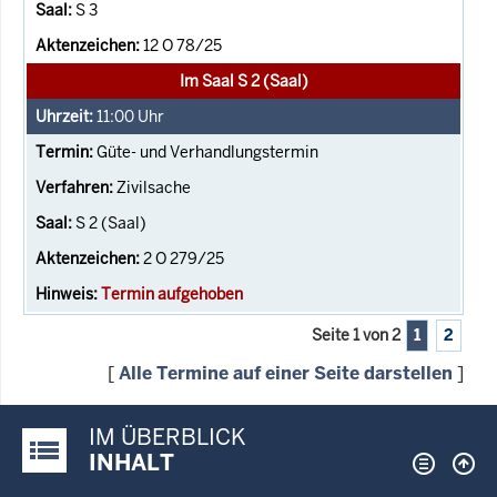
S 3
12 O 78/25
Im Saal S 2 (Saal)
11:00
Uhr
Güte- und Verhandlungstermin
Zivilsache
S 2 (Saal)
2 O 279/25
Termin aufgehoben
Seite 1 von 2
1
2
[
Alle Termine auf einer Seite darstellen
]
IM ÜBERBLICK
Justiz-Portal im Überblick:
INHALT