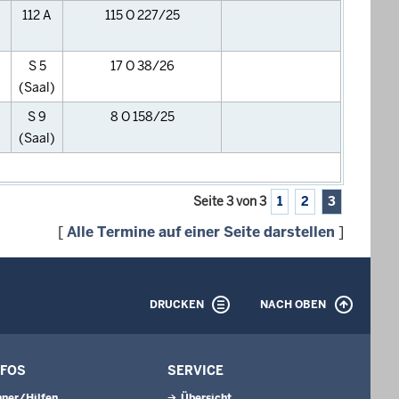
112 A
115 O 227/25
S 5
17 O 38/26
(Saal)
S 9
8 O 158/25
(Saal)
Seite 3 von 3
1
2
3
[
Alle Termine auf einer Seite darstellen
]
DRUCKEN
NACH OBEN
NFOS
SERVICE
ner/Hilfen
Übersicht