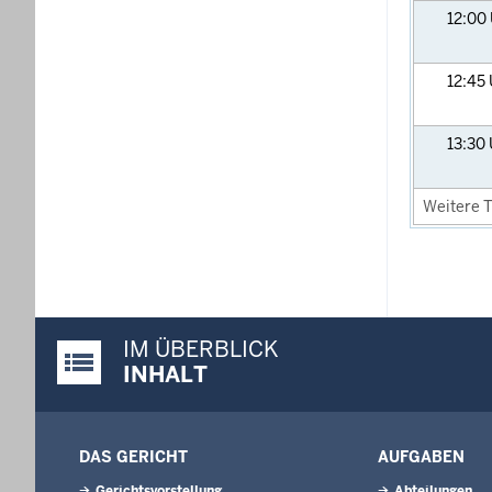
12:00
12:45
13:30
Weitere T
IM ÜBERBLICK
Justiz-Portal im Überblick:
INHALT
DAS GERICHT
AUFGABEN
Gerichtsvorstellung
Abteilungen