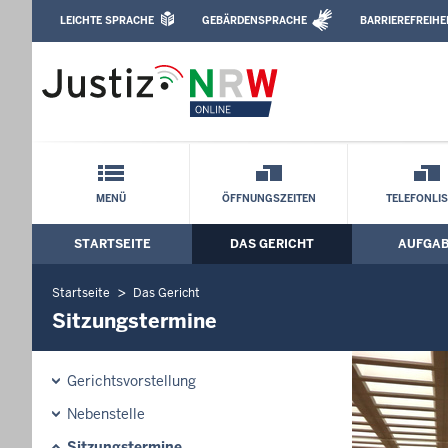
Direkt zum Inhalt
LEICHTE SPRACHE
GEBÄRDENSPRACHE
BARRIEREFREIHE
Leichte Sprache, Gebärdensprachenvideo u
Landgericht Münster: Sitzungstermine
Schnellnavigation mit Volltext-Suche
MENÜ
ÖFFNUNGSZEITEN
TELEFONLI
STARTSEITE
DAS GERICHT
AUFGA
Hauptmenü: Hauptnavigation
Startseite
Das Gericht
Sitzungstermine
Gerichtsvorstellung
Nebenstelle
Sitzungstermine