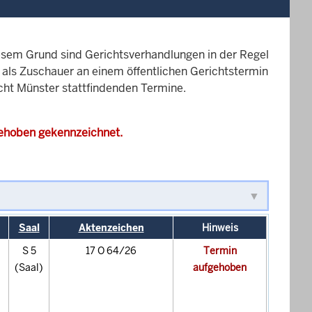
esem Grund sind Gerichtsverhandlungen in der Regel
it als Zuschauer an einem öffentlichen Gerichtstermin
icht Münster stattfindenden Termine.
gehoben gekennzeichnet.
Saal
Aktenzeichen
Hinweis
S 5
17 O 64/26
Termin
(Saal)
aufgehoben