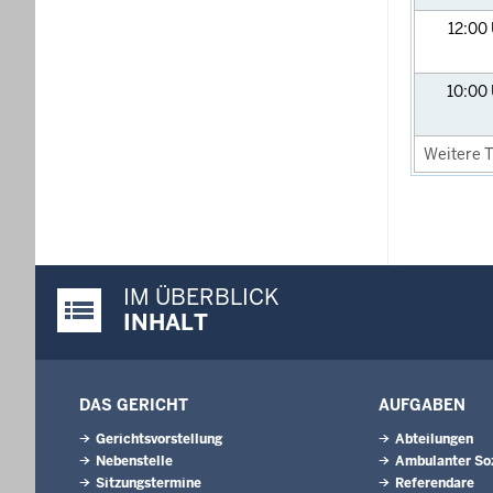
12:00
10:00
Weitere T
IM ÜBERBLICK
Justiz-Portal im Überblick:
INHALT
DAS GERICHT
AUFGABEN
Gerichtsvorstellung
Abteilungen
Nebenstelle
Ambulanter Soz
Sitzungstermine
Referendare