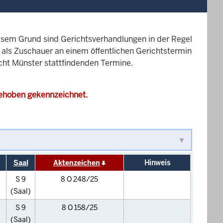
esem Grund sind Gerichtsverhandlungen in der Regel
it als Zuschauer an einem öffentlichen Gerichtstermin
icht Münster stattfindenden Termine.
gehoben gekennzeichnet.
Saal
Aktenzeichen
Hinweis
S 9
8 O 248/25
(Saal)
S 9
8 O 158/25
(Saal)