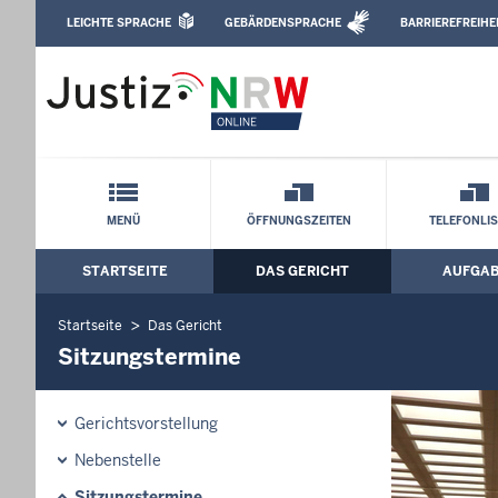
Direkt zum Inhalt
LEICHTE SPRACHE
GEBÄRDENSPRACHE
BARRIEREFREIHE
Leichte Sprache, Gebärdensprachenvideo u
Landgericht Münster: Sitzungstermine
Schnellnavigation mit Volltext-Suche
MENÜ
ÖFFNUNGSZEITEN
TELEFONLI
STARTSEITE
DAS GERICHT
AUFGA
Hauptmenü: Hauptnavigation
Startseite
Das Gericht
Sitzungstermine
Gerichtsvorstellung
Nebenstelle
Sitzungstermine