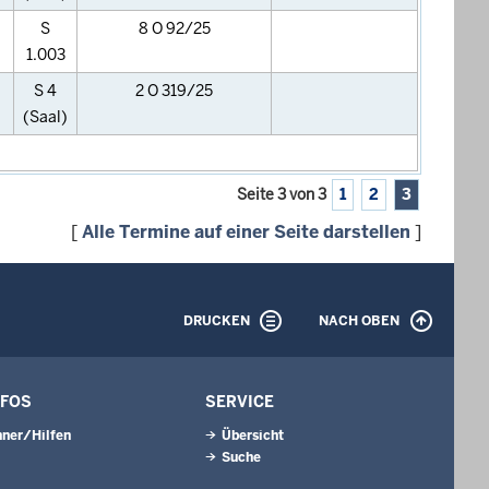
S
8 O 92/25
1.003
S 4
2 O 319/25
(Saal)
Seite 3 von 3
1
2
3
[
Alle Termine auf einer Seite darstellen
]
DRUCKEN
NACH OBEN
NFOS
SERVICE
ner/Hilfen
Übersicht
Suche