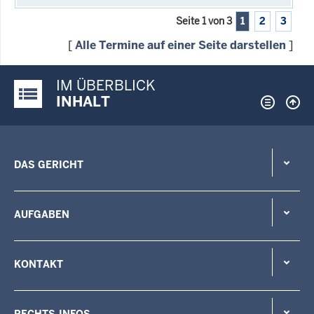
Seite 1 von 3
1
2
3
[
Alle Termine auf einer Seite darstellen
]
IM ÜBERBLICK
Justiz-Portal im Überblick:
INHALT
DAS GERICHT
AUFGABEN
KONTAKT
RECHTS-INFOS