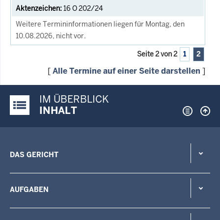
16 O 202/24
Weitere Termininformationen liegen für Montag, den
10.08.2026, nicht vor.
Seite 2 von 2
1
2
[
Alle Termine auf einer Seite darstellen
]
IM ÜBERBLICK
Justiz-Portal im Überblick:
INHALT
DAS GERICHT
AUFGABEN