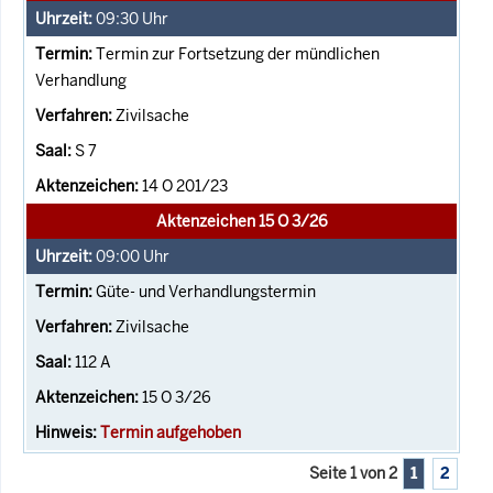
09:30
Uhr
Termin zur Fortsetzung der mündlichen
Verhandlung
Zivilsache
S 7
14 O 201/23
Aktenzeichen 15 O 3/26
09:00
Uhr
Güte- und Verhandlungstermin
Zivilsache
112 A
15 O 3/26
Termin aufgehoben
Seite 1 von 2
1
2