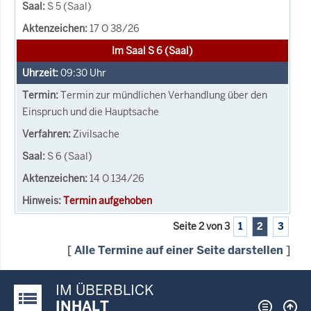
S 5 (Saal)
17 O 38/26
Im Saal S 6 (Saal)
09:30
Uhr
Termin zur mündlichen Verhandlung über den
Einspruch und die Hauptsache
Zivilsache
S 6 (Saal)
14 O 134/26
Termin aufgehoben
Seite 2 von 3
1
2
3
[
Alle Termine auf einer Seite darstellen
]
IM ÜBERBLICK
Justiz-Portal im Überblick:
INHALT