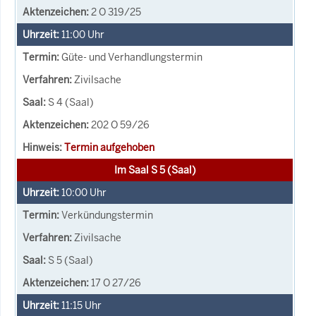
2 O 319/25
11:00
Uhr
Güte- und Verhandlungstermin
Zivilsache
S 4 (Saal)
202 O 59/26
Termin aufgehoben
Im Saal S 5 (Saal)
10:00
Uhr
Verkündungstermin
Zivilsache
S 5 (Saal)
17 O 27/26
11:15
Uhr