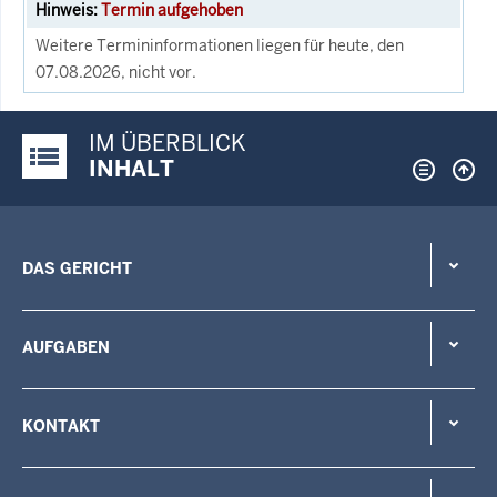
Termin aufgehoben
Weitere Termininformationen liegen für heute, den
07.08.2026, nicht vor.
IM ÜBERBLICK
Justiz-Portal im Überblick:
INHALT
DAS GERICHT
AUFGABEN
KONTAKT