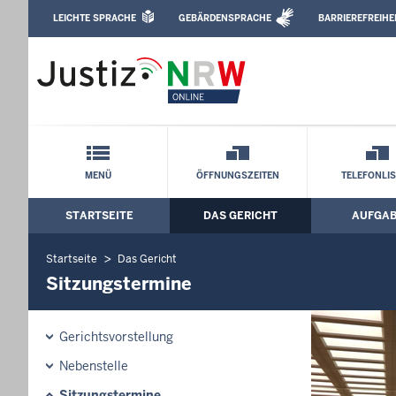
Direkt zum Inhalt
LEICHTE SPRACHE
GEBÄRDENSPRACHE
BARRIEREFREIHE
Leichte Sprache, Gebärdensprachenvideo u
Landgericht Münster: Sitzungstermine
Schnellnavigation mit Volltext-Suche
MENÜ
ÖFFNUNGSZEITEN
TELEFONLI
STARTSEITE
DAS GERICHT
AUFGA
Hauptmenü: Hauptnavigation
Startseite
Das Gericht
Sitzungstermine
Gerichtsvorstellung
Nebenstelle
Sitzungstermine