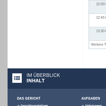
12:00
12:45
13:30
Weitere T
IM ÜBERBLICK
Justiz-Portal im Überblick:
INHALT
DAS GERICHT
AUFGABEN
Gerichtsvorstellung
Abteilungen