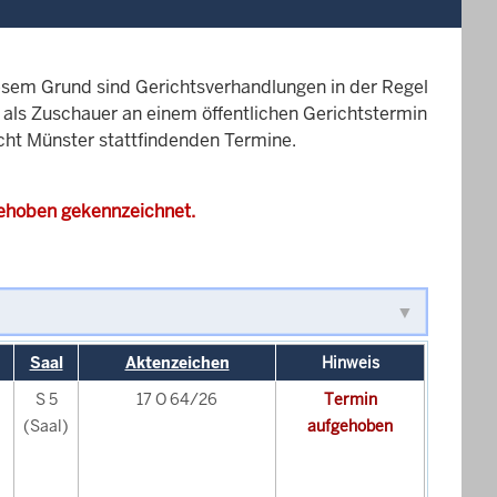
esem Grund sind Gerichtsverhandlungen in der Regel
it als Zuschauer an einem öffentlichen Gerichtstermin
icht Münster stattfindenden Termine.
gehoben gekennzeichnet.
Saal
Aktenzeichen
Hinweis
S 5
17 O 64/26
Termin
(Saal)
aufgehoben