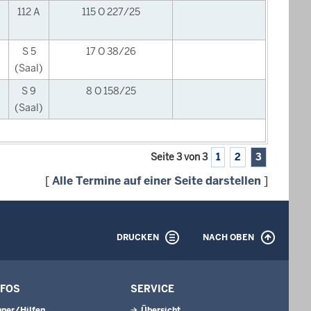
112 A
115 O 227/25
S 5
17 O 38/26
(Saal)
S 9
8 O 158/25
(Saal)
Seite 3 von 3
1
2
3
[
Alle Termine auf einer Seite darstellen
]
DRUCKEN
NACH OBEN
NFOS
SERVICE
ner/Hilfen
Übersicht