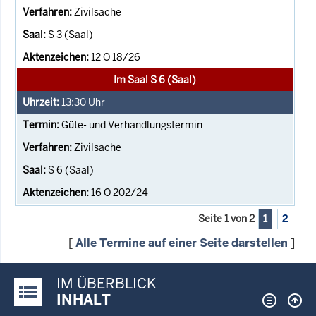
Zivilsache
S 3 (Saal)
12 O 18/26
Im Saal S 6 (Saal)
13:30
Uhr
Güte- und Verhandlungstermin
Zivilsache
S 6 (Saal)
16 O 202/24
Seite 1 von 2
1
2
[
Alle Termine auf einer Seite darstellen
]
IM ÜBERBLICK
Justiz-Portal im Überblick:
INHALT