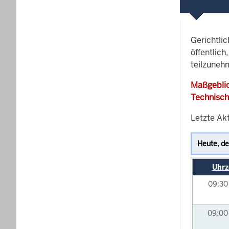
Gerichtli
öffentlich
teilzuneh
Maßgeblic
Technisch
Letzte Akt
Uhrz
09:3
09:0