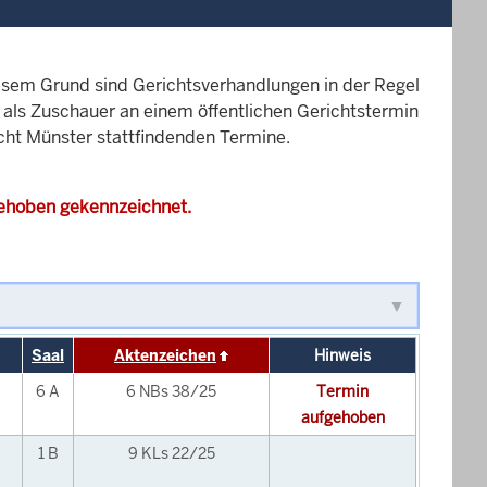
esem Grund sind Gerichtsverhandlungen in der Regel
it als Zuschauer an einem öffentlichen Gerichtstermin
icht Münster stattfindenden Termine.
gehoben gekennzeichnet.
Saal
Aktenzeichen
Hinweis
6 A
6 NBs 38/25
Termin
aufgehoben
1 B
9 KLs 22/25