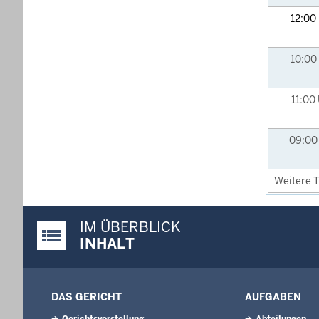
12:00
10:00
11:00
09:0
Weitere T
IM ÜBERBLICK
Justiz-Portal im Überblick:
INHALT
DAS GERICHT
AUFGABEN