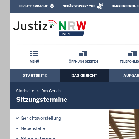
Direkt zum Inhalt
LEICHTE SPRACHE
GEBÄRDENSPRACHE
BARRIEREFREIHE
Leichte Sprache, Gebärdensprachenvideo u
Landgericht Münster: Sitzungstermine
Schnellnavigation mit Volltext-Suche
MENÜ
ÖFFNUNGSZEITEN
TELEFONLI
STARTSEITE
DAS GERICHT
AUFGA
Hauptmenü: Hauptnavigation
Startseite
Das Gericht
Sitzungstermine
Gerichtsvorstellung
Nebenstelle
Sitzungstermine