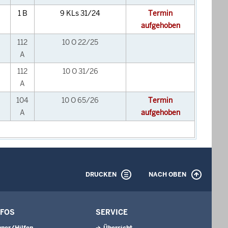
1 B
9 KLs 31/24
Termin
aufgehoben
112
10 O 22/25
A
112
10 O 31/26
A
104
10 O 65/26
Termin
A
aufgehoben
DRUCKEN
NACH OBEN
NFOS
SERVICE