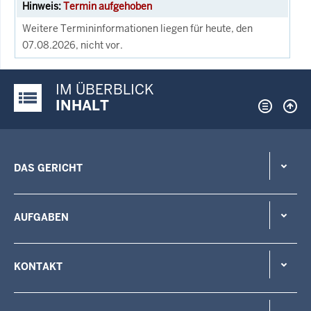
Termin aufgehoben
Weitere Termininformationen liegen für heute, den
07.08.2026, nicht vor.
IM ÜBERBLICK
Justiz-Portal im Überblick:
INHALT
DAS GERICHT
AUFGABEN
KONTAKT