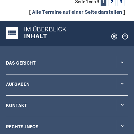
Seite 1 von 3
1
2
3
[
Alle Termine auf einer Seite darstellen
]
IM ÜBERBLICK
Justiz-Portal im Überblick:
INHALT
DAS GERICHT
AUFGABEN
KONTAKT
RECHTS-INFOS