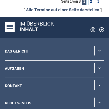
Seite 1 von 3
1
2
3
[
Alle Termine auf einer Seite darstellen
]
IM ÜBERBLICK
Justiz-Portal im Überblick:
INHALT
DAS GERICHT
AUFGABEN
KONTAKT
RECHTS-INFOS