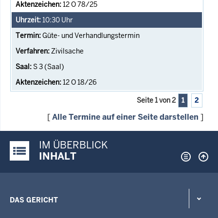
12 O 78/25
10:30
Uhr
Güte- und Verhandlungstermin
Zivilsache
S 3 (Saal)
12 O 18/26
Seite 1 von 2
1
2
[
Alle Termine auf einer Seite darstellen
]
IM ÜBERBLICK
Justiz-Portal im Überblick:
INHALT
DAS GERICHT