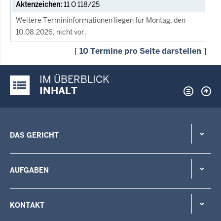
11 O 118/25
Weitere Termininformationen liegen für Montag, den
10.08.2026, nicht vor.
[
10 Termine pro Seite darstellen
]
IM ÜBERBLICK
Justiz-Portal im Überblick:
INHALT
DAS GERICHT
AUFGABEN
KONTAKT