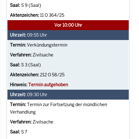
S 9 (Saal)
11 O 364/25
Vor 10:00 Uhr
09:55
Uhr
Verkündungstermin
Zivilsache
S 3 (Saal)
212 O 58/25
Termin aufgehoben
09:30
Uhr
Termin zur Fortsetzung der mündlichen
Verhandlung
Zivilsache
S 7