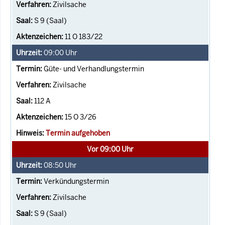
Zivilsache
S 9 (Saal)
11 O 183/22
09:00
Uhr
Güte- und Verhandlungstermin
Zivilsache
112 A
15 O 3/26
Termin aufgehoben
Vor 09:00 Uhr
08:50
Uhr
Verkündungstermin
Zivilsache
S 9 (Saal)