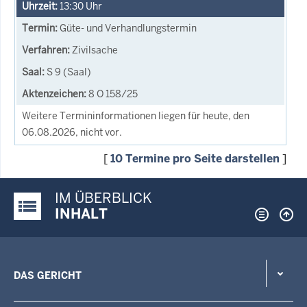
13:30
Uhr
Güte- und Verhandlungstermin
Zivilsache
S 9 (Saal)
8 O 158/25
Weitere Termininformationen liegen für heute, den
06.08.2026, nicht vor.
[
10 Termine pro Seite darstellen
]
IM ÜBERBLICK
Justiz-Portal im Überblick:
INHALT
DAS GERICHT