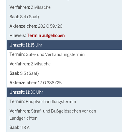
Zivilsache
S 4 (Saal)
202 O 59/26
Termin aufgehoben
11:15
Uhr
Güte- und Verhandlungstermin
Zivilsache
S 5 (Saal)
17 O 388/25
11:30
Uhr
Hauptverhandlungstermin
Straf- und Bußgeldsachen vor den
Landgerichten
113 A