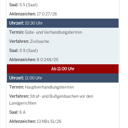
S 5 (Saal)
17 O 27/26
10:30
Uhr
Güte- und Verhandlungstermin
Zivilsache
S 9 (Saal)
8 O 248/25
Ab 11:00 Uhr
11:00
Uhr
Hauptverhandlungstermin
Straf- und Bußgeldsachen vor den
Landgerichten
6 A
13 NBs 51/26